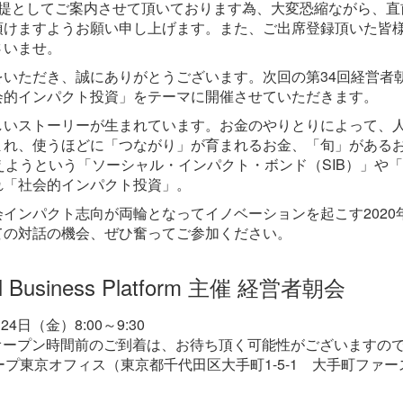
提としてご案内させて頂いております為、大変恐縮ながら、直
頂けますようお願い申し上げます。また、ご出席登録頂いた皆
さいませ。
いただき、誠にありがとうございます。次回の第34回経営者朝
会的インパクト投資」をテーマに開催させていただきます。
しいストーリーが生まれています。お金のやりとりによって、
まれ、使うほどに「つながり」が育まれるお金、「旬」がある
えようという「ソーシャル・インパクト・ボンド（SIB）」や「
れ「社会的インパクト投資」。
インパクト志向が両輪となってイノベーションを起こす2020年
ての対話の機会、ぜひ奮ってご参加ください。
l Business Platform 主催 経営者朝会
4日（金）8:00～9:30
。オープン時間前のご到着は、お待ち頂く可能性がございますの
ープ東京オフィス（東京都千代田区大手町1-5-1 大手町ファ