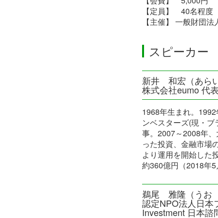
【会費】 5,000円
【定員】 40名程度
【主催】 一般財団法人Soci
スピーカー
新井 和宏（あら
株式会社eumo 代
1968年生まれ。19
ンベスターズ(現・ブ
事。2007～200
った投資、金融市場の
より運用を開始した投
約360億円（2018年
鵜尾 雅隆（うお 
認定NPO法人日本ファン
Investment