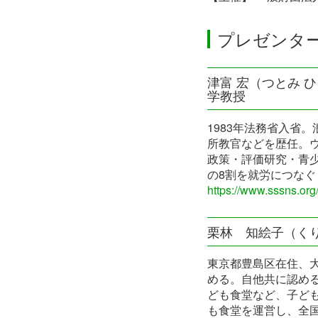
プレゼンタ
津富 宏（つとみ 
学教授
1983年法務省入省
所教官などを歴任。ウィ
政策・評価研究・青
の8割を就労につな
https://www.sssns.org
栗林 知絵子（くりば
東京都豊島区在住、大
める。自他共に認め
ども食堂など、子ど
も食堂を運営し、全