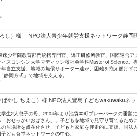
ー
ひろし）様 NPO法人青少年就労支援ネットワーク静岡
。浪速少年院教育部門統括専門官、矯正研修所教官、国際連合ア
スコンシン大学マディソン校社会学科Master of Science
少年自立支援。地域の無償サポーター達が、困難を抱え働けず
ぐ「静岡方式」で地域を支える。
/
やし ちえこ）様 NPO法人豊島子どもwakuwakuネ
学生2人息子の母。2004年より池袋本町プレーパークの運営
る「おせっかいおばさん」。子どもを地域で見守り育てるため
もの居場所を点在化させ、子どもと家庭を伴走的に支援。同法人
国子ども食堂ネットワークの中心。