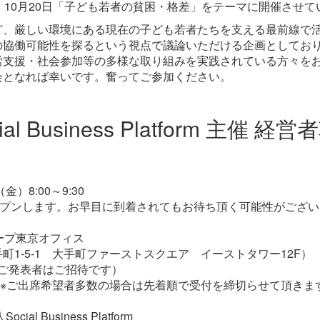
、10月20日「子ども若者の貧困・格差」をテーマに開催させ
ど、厳しい環境にある現在の子ども若者たちを支える最前線で
の協働可能性を探るという視点で議論いただける企画としてお
労支援・社会参加等の多様な取り組みを実践されている方々を
会となれば幸いです。奮ってご参加ください。
ial Business Platform 主催 経
）8:00～9:30
ープンします。お早目に到着されてもお待ち頂く可能性がござ
ープ東京オフィス
町1-5-1 大手町ファーストスクエア イーストタワー12F）
円（ご発表者はご招待です）
 ※ご出席希望者多数の場合は先着順で受付を締切らせて頂きま
al Business Platform