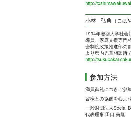
http://toshimawakuwa
小林 弘典（こばや
1994年淑徳大学社
導員、家庭支援専門相
会制度政策推進部の
より都内児童相談所で
http://tsukubakai.sakur
参加方法
満員御礼につきご参
皆様との協働を心よ
一般財団法人Social Busi
代表理事 田口 義隆