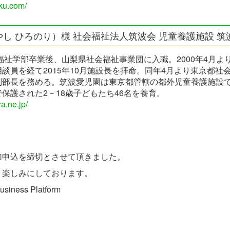
ku.com/
し ひろのり）様 社会福祉法人筑波会 児童養護施設 筑
会福祉学部卒業後、山梨県社会福祉事業団に入職。2000年4月
談員を経て2015年10月施設長を拝命。同年4月より東京都社
副部長を務める。筑波愛児園は東京都管轄の都外児童養護施設
保護された2－18歳子どもたち46名を養育。
a.ne.jp/
加申込を締切とさせて頂きました。
り楽しみにしております。
ness Platform