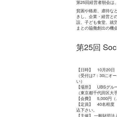
第25回経営者朝会は
貧困や格差、虐待な
きし、企業・経営と
設、子ども食堂、就
まとの協働創出の機
第25回 Soc
【日時】 10月20日（金
（受付は7：30にオ
い）
【場所】 UBSグル
（東京都千代田区大手
【会費】 5,000
【定員】 40名程度
込下さい。
【主催】 一般財団法人Soci