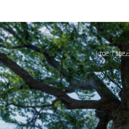
TOP
SBP