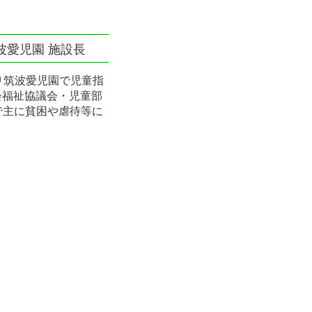
波愛児園 施設長
より筑波愛児園で児童指
会福祉協議会・児童部
で主に貧困や虐待等に