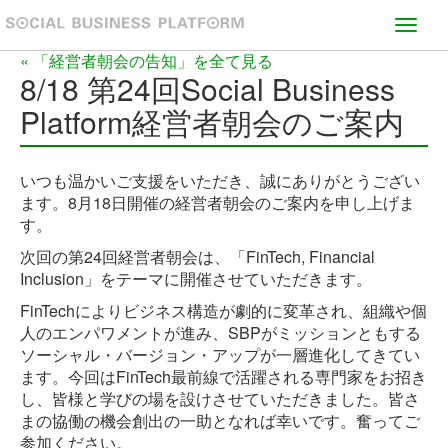
Toggl
navig
« 「経営者朝会の告知」を全て見る
8/18 第24回Social Business
Platform経営者朝会のご案内
いつも温かいご支援をいただき、誠にありがとうござい
ます。8月18日開催の経営者朝会のご案内を申し上げま
す。
次回の第24回経営者朝会は、「FinTech, Financial
Inclusion」をテーマに開催させていただきます。
FinTechによりビジネス構造が劇的に変革され、組織や個
人のエンパワメントが進み、SBPがミッションともする
ソーシャル・バージョン・アップが一層進化してきてい
ます。今回はFinTech最前線で活躍される専門家をお招き
し、皆様と学びの場を設けさせていただきました。皆さ
まの協働の機会創出の一助となれば幸いです。奮ってご
参加ください。