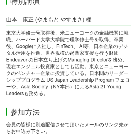
特別講演
山本 康正 (やまもと やすまさ) 様
東京大学修士号取得後、米ニューヨークの金融機関に就
職。ハーバード大学大学院で理学修士号を取得。卒業
後、Googleに入社し、FinTech、 AI等、日本企業のデジ
タル活用を推進。世界規模の起業家支援を行う財団
Endeavor の日本立ち上げのManaging Directorを務め、
現在エンジェル投資家としても活動。東京とニューヨー
クのベンチャー企業に投資している。日米間のリーダー
シッププログラム US Japan Leadership Program フェロ
ーや、Asia Society（NY本部）によるAsia 21 Young
Leadersも務める。
参加方法
会員の皆様に別途配信させて頂いたメールのリンク先か
らお申込
み下さい。